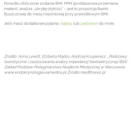
Ponadto obliczone zostanie BMI, PPM (podstawowa przemiana
materii), analiza „ukrytej otyłości” – jest to proporcja tkanki
tłuszczowej do masy mięśniowej przy prawidłowym BMI.
Jeśli masz dodatkowe pytania,
napisz
lub
zadzwoń
do mnie.
Źródło: Anna Lewitt, Elżbieta Mądro, Andrzej Krupienicz: „Podstawy
teoretyczne i zastosowania analizy impedancji bioelektrycznej (BIA)”
Zakład Podstaw Pielęgniarstwa Akademii Medycznej w Warszawie,
www.endokrynologia.viamedica.pl Źródło:medfitness.pl
Dietetyk dla dzieci Kraków Dietetyk SIBO Kraków Księga Smaków
dla dzieciaków RMF FM kraków