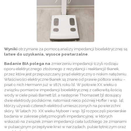
Wyniki
otrzymane za pomocą analizy impedancji bioelektrycznej są
łatwe do uzyskania, wysoce powtarzalne
.
Badanie BIA polega na
zmierzeniu impedancji (czyli rodzaju
oporu elektrycznego złożonego z rezystancji i reaktancji) tkanek,
przez które jest przepuszczany prąd elektryczny o niskim natężeniu.
Właściwości elektryczne tkanek są znane od prawie półtora wieku –
pisał o nich Hermann już w 1871 roku [1]. W połowie XX wieku o
związku pomiarów impedancji bioelektrycznej z całkowitą ilością
wody w ciele pisali Barnett [2], a następnie Thomasset [3] stosujący
dwie elektrody podskórne, natomiast nieco później Hoffer i wsp. [4],
którzy używali czterech elektrod umieszczonych na powierzchni
skóry. W latach 70. XX wieku Nyboer i wsp. [5] rozpoczęli pionierskie
badania w zakresie pletyzmografii impedancyjnej, w których
wskazali na związek zmian impedancji ciała ludzkiego ze zmianami
w pulsacyjnym przepływie krwi w narządach, pulsie tętniczym oraz