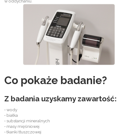
w oddychaniu.
Co pokaże badanie?
Z badania uzyskamy zawartość:
• wody
• białka
• substancji mineralnych
• masy mięśniowej
• tkanki tłuszczowej