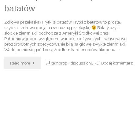
batatów
Zdrowa przekąska? Frytki z batatów Frytki z batatów to prosta,
szybka i zdrowa opcja na smaczną przekąskę
Bataty czyli
słodkie ziemniaki, pochodzą z Ameryki Środkowej oraz
Południowej, pod względem wartości odżywczych i właściwości
prozdrowotnych zdecydowanie biją na głowę zwykłe ziemniaki.
Warto po nie sięgać, bo są źródłem karotenoidów, likopenu, …
Read more
itemprop="discussionURL"
Dodaj komentarz