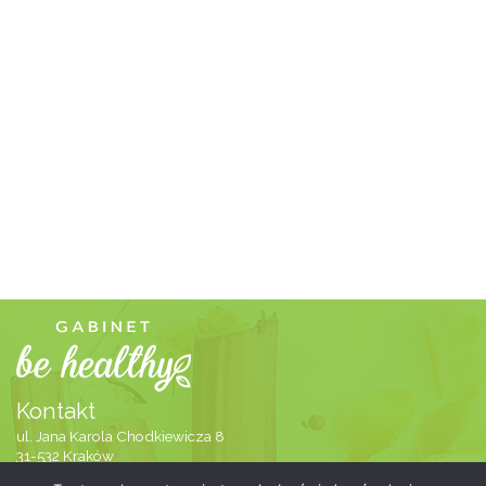
Kontakt
ul. Jana Karola Chodkiewicza 8
31-532 Kraków
505-700-727