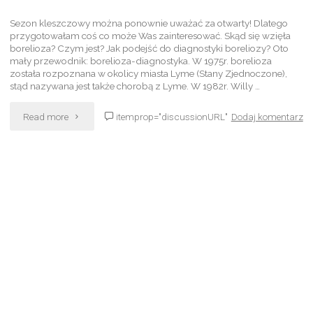
Sezon kleszczowy można ponownie uważać za otwarty! Dlatego
przygotowałam coś co może Was zainteresować. Skąd się wzięła
borelioza? Czym jest? Jak podejść do diagnostyki boreliozy? Oto
mały przewodnik: borelioza-diagnostyka. W 1975r. borelioza
została rozpoznana w okolicy miasta Lyme (Stany Zjednoczone),
stąd nazywana jest także chorobą z Lyme. W 1982r. Willy …
Read more
itemprop="discussionURL"
Dodaj komentarz