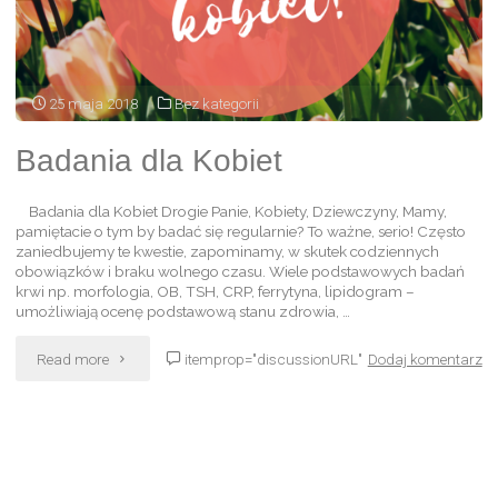
25 maja 2018
Bez kategorii
Badania dla Kobiet
Badania dla Kobiet Drogie Panie, Kobiety, Dziewczyny, Mamy,
pamiętacie o tym by badać się regularnie? To ważne, serio! Często
zaniedbujemy te kwestie, zapominamy, w skutek codziennych
obowiązków i braku wolnego czasu. Wiele podstawowych badań
krwi np. morfologia, OB, TSH, CRP, ferrytyna, lipidogram –
umożliwiają ocenę podstawową stanu zdrowia, …
Read more
itemprop="discussionURL"
Dodaj komentarz