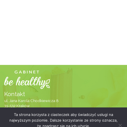
Kontakt
ul. Jana Karola Chodkiewicza 8
31-532 Kraków
505-700-727
Ta strona korzysta z ciasteczek aby świadczyć usługi na
info@gabinetbehealthy.pl
najwyższym poziomie. Dalsze korzystanie ze strony oznacza,
że zgadzasz się na ich użycie.