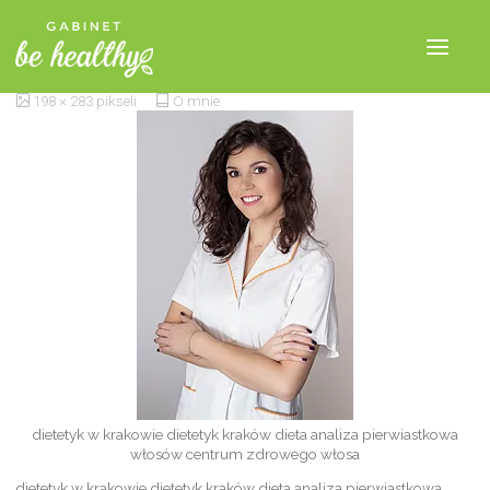
mgr Kinga Kłeczek
198 × 283
pikseli
O mnie
dietetyk w krakowie dietetyk kraków dieta analiza pierwiastkowa
włosów centrum zdrowego włosa
dietetyk w krakowie dietetyk kraków dieta analiza pierwiastkowa